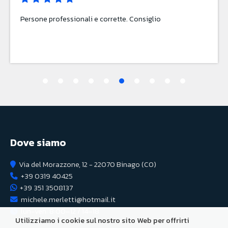
Molto educati e disponibili 5 stelle meritate
Dove siamo
Via del Morazzone, 12 - 22070 Binago (CO)
+39 0319 40425
+39 351 3508137
michele.merletti@hotmail.it
lun-ven: 8:00–12 / 14–18
Utilizziamo i cookie sul nostro sito Web per offrirti